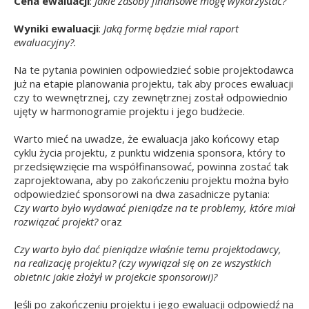
Cena ewaluacji
:
Jakie zasoby finansowe mogę wykorzystać?
Wyniki ewaluacji
:
Jaką formę będzie miał raport
ewaluacyjny?.
Na te pytania powinien odpowiedzieć sobie projektodawca
już na etapie planowania projektu, tak aby proces ewaluacji
czy to wewnętrznej, czy zewnętrznej został odpowiednio
ujęty w harmonogramie projektu i jego budżecie.
Warto mieć na uwadze, że ewaluacja jako końcowy etap
cyklu życia projektu, z punktu widzenia sponsora, który to
przedsięwzięcie ma współfinansować, powinna zostać tak
zaprojektowana, aby po zakończeniu projektu można było
odpowiedzieć sponsorowi na dwa zasadnicze pytania:
Czy warto było wydawać pieniądze na te problemy, które miał
rozwiązać projekt?
oraz
Czy warto było dać pieniądze właśnie temu projektodawcy,
na realizację projektu? (czy wywiązał się on ze wszystkich
obietnic jakie złożył w projekcie sponsorowi)?
Jeśli po zakończeniu projektu i jego ewaluacji odpowiedź na